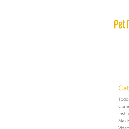
Cat
Todo
Come
Insti
Maki
Video