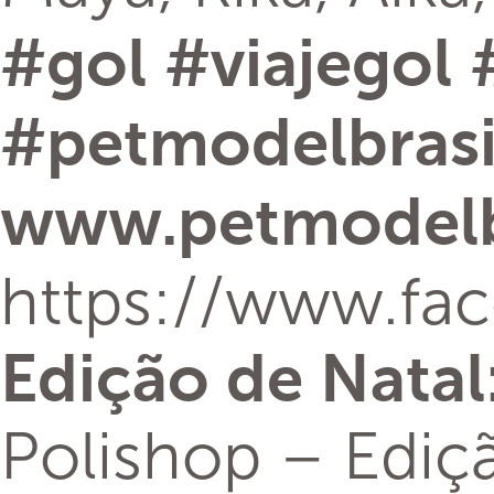
#
gol
#
viajegol
#
petmodelbrasi
www.petmodelb
https://www.fa
Edição de Natal
Polishop – Ediç