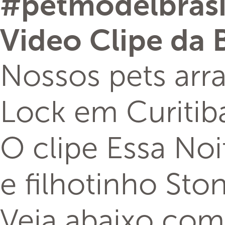
‪#‎
petmodelbrasil
Video Clipe da
Nossos pets arr
Lock em Curitib
O clipe Essa No
e filhotinho Sto
Veja abaixo como