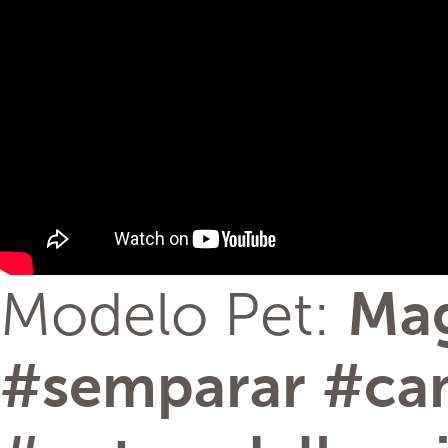
Modelo Pet:
Ma
‪#‎
semparar‬
‪#‎
ca