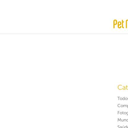
Cat
Todo
Comp
Fotog
Mund
Saúd