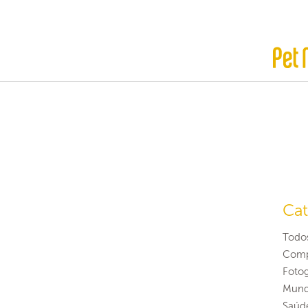
Cat
Todo
Comp
Fotog
Mund
Saúd