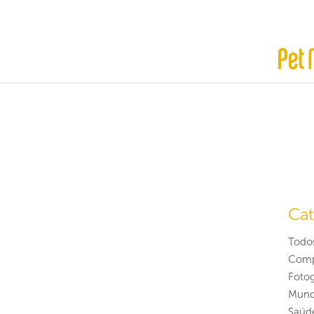
Cat
Todo
Comp
Fotog
Mund
Saúd