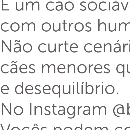
É um cão sociáve
com outros hum
Não curte cenári
cães menores q
e desequilíbrio.
No Instagram @b