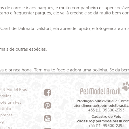
s de carro e ir aos parques, é muito companheiro e super sociá
carro e frequentar parques, ele vai à creche e se dá muito bem c
o Canil de Dálmata Dalsfort, ela aprende rápido, é fotogênica e
mais de outras espécies.
ativa e brincalhona. Tem muito foco e adora uma bolinha. Se da 
Pet Model Brasil
delos
Produção Audiovisual e Comer
ote um Pet
atendimento@petmodelbrasil.
rtfolio
+55 (11) 99600-2395
prensa
Cadastro de Pets
og
cadastro@petmodelbrasil.co
+55 (11) 99600-2395
dastro