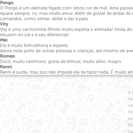
Pongo
O Pongo é um dálmata fígado com olhos cor de mel. Ama passeio
(quase sempre, rs), mas muito amor. Além de gostar de andar de 
comandos, como sentar, deitar e dar a pata.
Vity
Vity é uma cachorrinha filhote muito esperta e animada! Vinda d
reluzem no sol e é seu diferencial!
Mel
Ela é muito brincalhona e esperta.
Adora estar junto de outras pessoas e crianças, até mesmo de ani
Romeo
Dócil, muito carinhoso, gosta de brincar, muito ativo, magro
Ranni
Ranni é surda, mas isso não impede ela de fazer nada. É muito 
A 
Mo
Ad
Po
Im
Bl
Ca