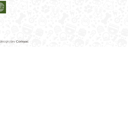
sign/dev
Corityac