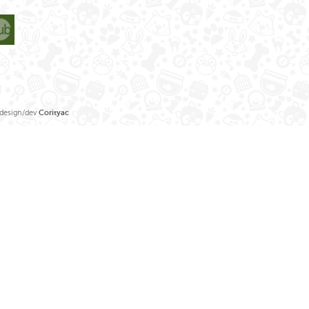
sign/dev
Corityac