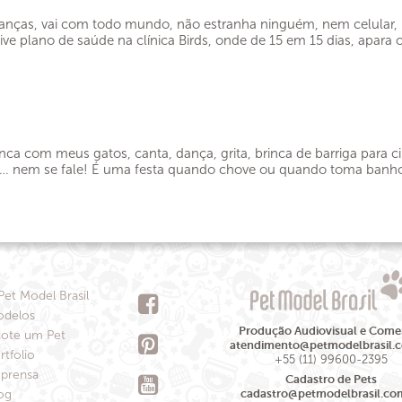
anças, vai com todo mundo, não estranha ninguém, nem celular, l
ve plano de saúde na clínica Birds, onde de 15 em 15 dias, apara o
ca com meus gatos, canta, dança, grita, brinca de barriga para c
o… nem se fale! É uma festa quando chove ou quando toma banho 
Pet Model Brasil
delos
Produção Audiovisual e Comer
ote um Pet
atendimento@petmodelbrasil.
rtfolio
+55 (11) 99600-2395
prensa
Cadastro de Pets
og
cadastro@petmodelbrasil.co