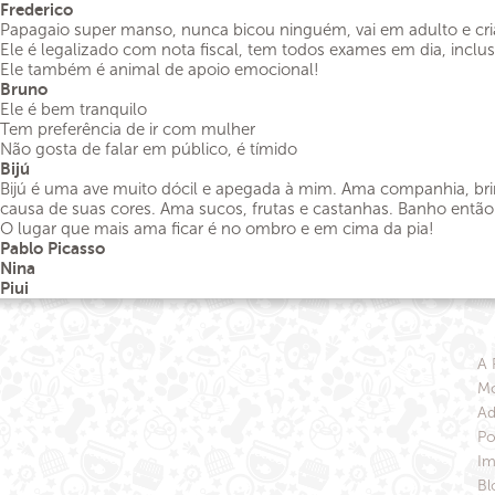
Frederico
Papagaio super manso, nunca bicou ninguém, vai em adulto e cri
Ele é legalizado com nota fiscal, tem todos exames em dia, inclusi
Ele também é animal de apoio emocional!
Bruno
Ele é bem tranquilo
Tem preferência de ir com mulher
Não gosta de falar em público, é tímido
Bijú
Bijú é uma ave muito dócil e apegada à mim. Ama companhia, brin
causa de suas cores. Ama sucos, frutas e castanhas. Banho entã
O lugar que mais ama ficar é no ombro e em cima da pia!
Pablo Picasso
Nina
Piui
A 
Mo
Ad
Po
Im
Bl