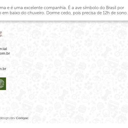
ima e é uma excelente companhia. É a ave símbolo do Brasil por
em baixo do chuveiro. Dorme cedo, pois precisa de 12h de sono.
cial
com.br
m.br
sign/dev
Corityac