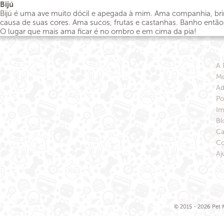
Bijú
Bijú é uma ave muito dócil e apegada à mim. Ama companhia, brin
causa de suas cores. Ama sucos, frutas e castanhas. Banho entã
O lugar que mais ama ficar é no ombro e em cima da pia!
A 
Mo
Ad
Po
Im
Bl
Ca
Co
Aj
© 2015 - 2026 Pet M