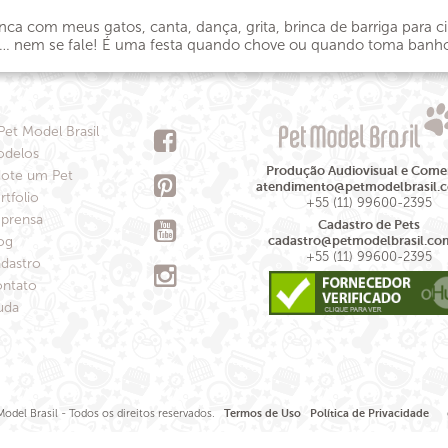
ca com meus gatos, canta, dança, grita, brinca de barriga para c
o… nem se fale! É uma festa quando chove ou quando toma banho 
Pet Model Brasil
delos
Produção Audiovisual e Comer
ote um Pet
atendimento@petmodelbrasil.
rtfolio
+55 (11) 99600-2395
prensa
Cadastro de Pets
og
cadastro@petmodelbrasil.co
+55 (11) 99600-2395
dastro
ntato
uda
odel Brasil - Todos os direitos reservados.
Termos de Uso
Política de Privacidade
de