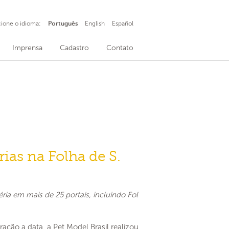
cione o idioma:
Português
English
Español
Imprensa
Cadastro
Contato
ias na Folha de S.
ria em mais de 25 portais, incluindo Fol
ação a data, a Pet Model Brasil realizou