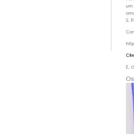
um 
omo
S. 
Con
htt
Cãe
E, c
Os