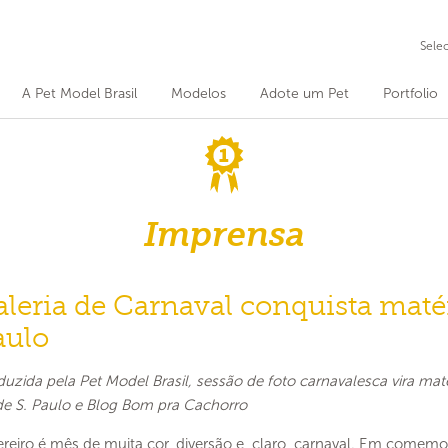
Sele
A Pet Model Brasil
Modelos
Adote um Pet
Portfolio
Imprensa
leria de Carnaval conquista matér
aulo
duzida pela Pet Model Brasil, sessão de foto carnavalesca vira maté
de S. Paulo e Blog Bom pra Cachorro
ereiro é mês de muita cor, diversão e, claro, carnaval. Em comemor