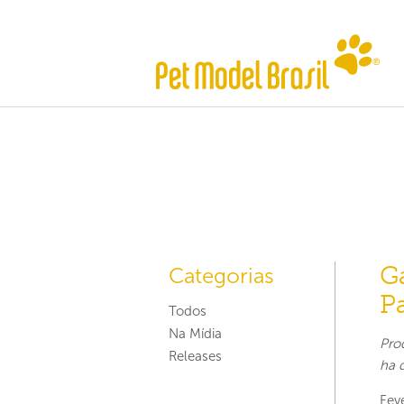
Ga
Categorias
P
Todos
Na Mídia
Pro
Releases
ha 
Fev