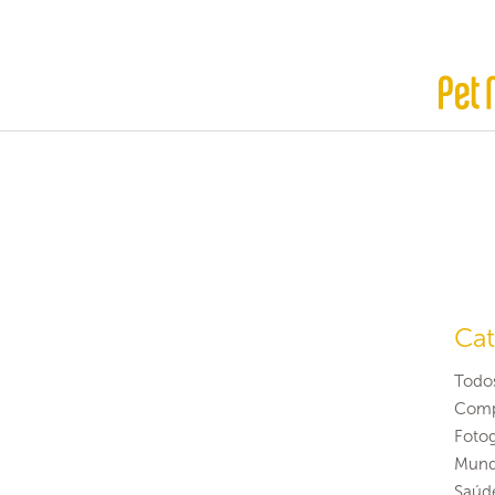
Cat
Todo
Comp
Fotog
Mund
Saúd