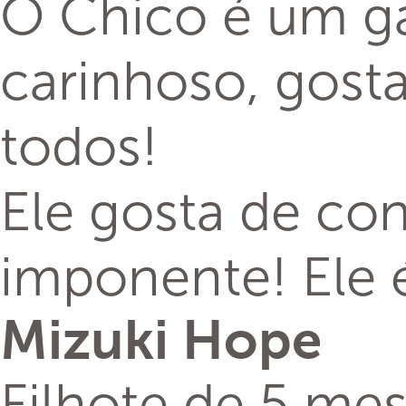
O Chico é um ga
carinhoso, gosta
todos!
Ele gosta de co
imponente! Ele 
Mizuki Hope
Filhote de 5 me