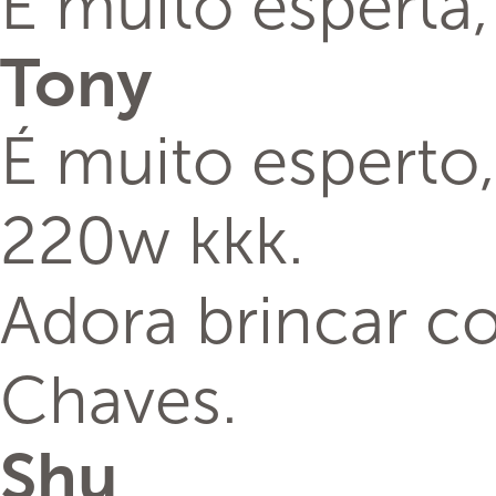
É muito esperta,
Tony
É muito esperto,
220w kkk.
Adora brincar c
Chaves.
Shu