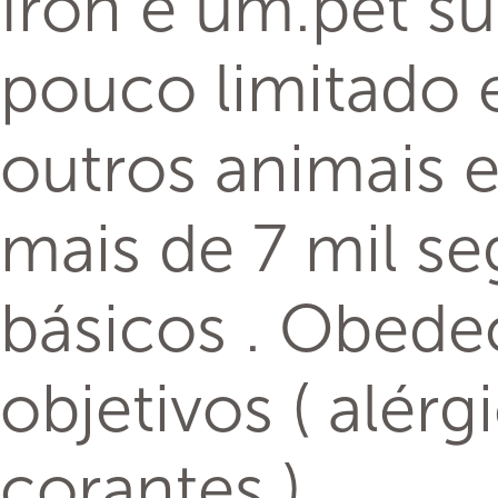
Iron e um.pet su
pouco limitado e
outros animais e
mais de 7 mil s
básicos . Obed
objetivos ( alér
corantes )