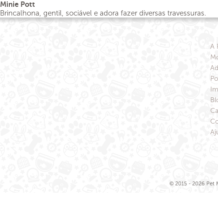
Minie Pott
Brincalhona, gentil, sociável e adora fazer diversas travessuras.
A 
Mo
Ad
Po
Im
Bl
Ca
Co
Aj
© 2015 - 2026 Pet M