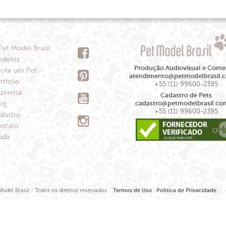
Pet Model Brasil
delos
Produção Audiovisual e Comer
ote um Pet
atendimento@petmodelbrasil.
rtfolio
+55 (11) 99600-2395
prensa
Cadastro de Pets
og
cadastro@petmodelbrasil.co
+55 (11) 99600-2395
dastro
ntato
uda
odel Brasil - Todos os direitos reservados.
Termos de Uso
Política de Privacidade
de