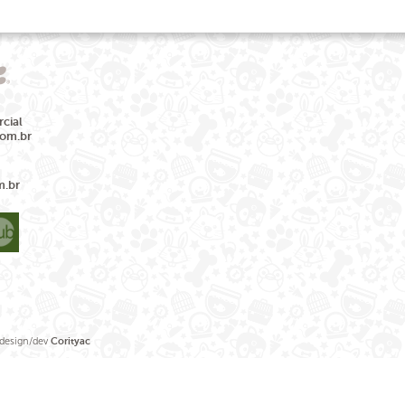
cial
com.br
m.br
sign/dev
Corityac