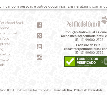
a brincar com pessoas e outros doguinhos. Ensinei alguns comando
Pet Model Brasil
delos
Produção Audiovisual e Comer
ote um Pet
atendimento@petmodelbrasil.
rtfolio
+55 (11) 99600-2395
prensa
Cadastro de Pets
og
cadastro@petmodelbrasil.co
+55 (11) 99600-2395
dastro
ntato
uda
odel Brasil - Todos os direitos reservados.
Termos de Uso
Política de Privacidade
de