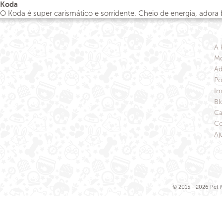
Koda
O Koda é super carismático e sorridente. Cheio de energia, ador
A 
Mo
Ad
Po
Im
Bl
Ca
Co
Aj
© 2015 - 2026 Pet M