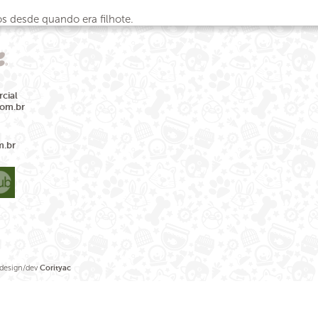
s desde quando era filhote.
cial
com.br
m.br
sign/dev
Corityac