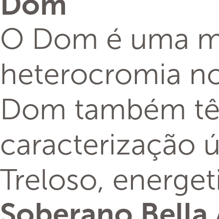
Dom
O Dom é uma mi
heterocromia no
Dom também têm
caracterização ú
Treloso, energe
Soberano Bella