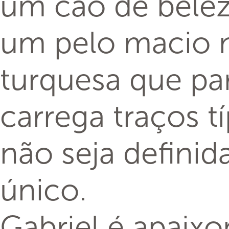
um cão de belez
um pelo macio n
turquesa que pa
carrega traços 
não seja definid
único.
Gabriel é apaixo