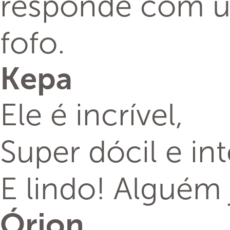
responde com u
fofo.
Kepa
Ele é incrível,
Super dócil e int
E lindo! Alguém 
Órion