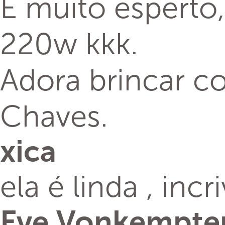
É muito esperto,
220w kkk.
Adora brincar c
Chaves.
xica
ela é linda , inc
Eve Vonkempt