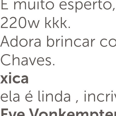
É muito esperto,
220w kkk.
Adora brincar c
Chaves.
xica
ela é linda , inc
Eve Vonkempt