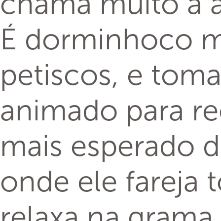
chama muito a 
É dorminhoco ma
petiscos, e toma
animado para r
mais esperado d
onde ele fareja 
relaxa na grama.