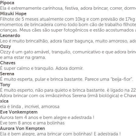
Pipoca
Ela é extremamente carinhosa, festiva, adora brincar, correr, dor
Mizuki Hope
Filhote de 5 meses atualmente com 10kg e com previsão de 17kg na
momentos de brincadeira como todo bom cão de trabalho filhote
crianças. Meus cães são super fotogênicos e estão acostumados 
Leonardo
Leo é muito brincalhão, adora fazer bagunça, muito amoroso, ado
Ozzy
Ozzy é um gato amável, tranquilo, comunicativo e que adora brinc
e ama estar na grama.
Chaves
É super calmo e tranquilo. Adora dormir.
Serena
É muito esperta, pular e brinca bastante. Parece uma “beija-flor”.
Tony
É muito esperto, não para quieto e brinca bastante. è ligado na 2
Adora brincar com os irmãozinhos Serena (irmã biológica) e Chave
xica
ela é linda , incrivel, amorosa
Eve Vonkemptem
Aurora tem 4 anos e bem alegre e adestrada !
Eve tem 8 anos e ama bolinhas
Aurora Von Kempten
Ela é bem alegre, ama brincar com bolinhas! E adestrada !