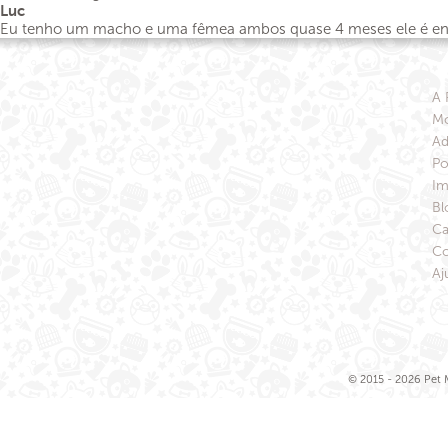
Luc
Eu tenho um macho e uma fêmea ambos quase 4 meses ele é e
A 
Mo
Ad
Po
Im
Bl
Ca
Co
Aj
© 2015 - 2026 Pet M