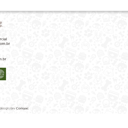
cial
com.br
m.br
sign/dev
Corityac