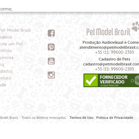
norme,
Pet Model Brasil
delos
Produção Audiovisual e Comer
ote um Pet
atendimento@petmodelbrasil.
rtfolio
+55 (11) 99600-2395
prensa
Cadastro de Pets
og
cadastro@petmodelbrasil.co
+55 (11) 99600-2395
dastro
ntato
uda
odel Brasil - Todos os direitos reservados.
Termos de Uso
Política de Privacidade
de