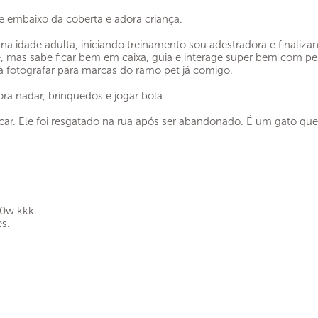
me embaixo da coberta e adora criança.
 idade adulta, iniciando treinamento sou adestradora e finalizand
, mas sabe ficar bem em caixa, guia e interage super bem com p
a fotografar para marcas do ramo pet já comigo.
ra nadar, brinquedos e jogar bola
ar. Ele foi resgatado na rua após ser abandonado. É um gato que 
20w kkk.
s.