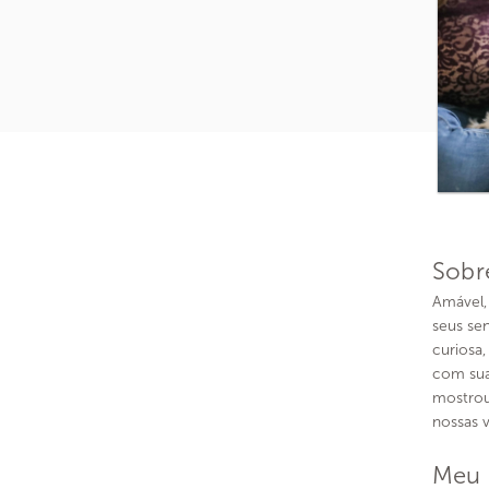
Sobr
Amável,
seus se
curiosa,
com sua
mostrou
nossas v
Meu