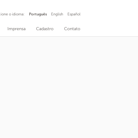
cione o idioma:
Português
English
Español
Imprensa
Cadastro
Contato