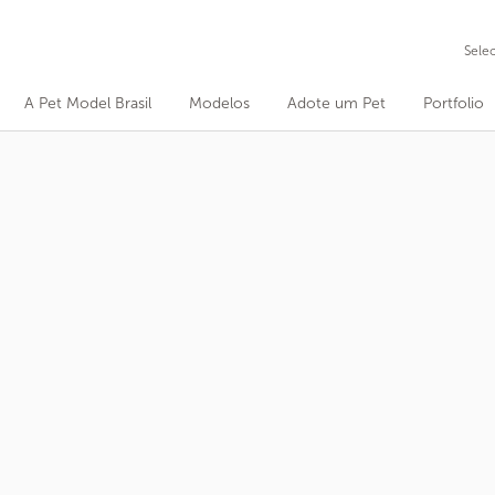
Sele
A Pet Model Brasil
Modelos
Adote um Pet
Portfolio