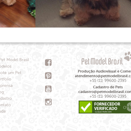
Pet Model Brasil
delos
Produção Audiovisual e Comer
ote um Pet
atendimento@petmodelbrasil.
rtfolio
+55 (11) 99600-2395
prensa
Cadastro de Pets
og
cadastro@petmodelbrasil.co
+55 (11) 99600-2395
dastro
ntato
uda