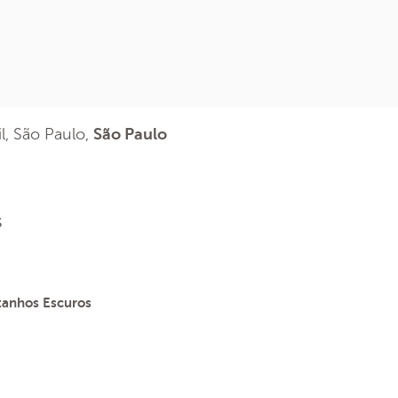
il, São Paulo,
São Paulo
s
tanhos Escuros