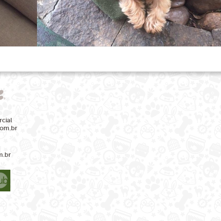
cial
com.br
m.br