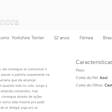
mora
rro: Yorkshire Terrier
12 anos
Fêmea
Bras
Característica
e, ela consegue se comunicar e
Peso:
u passar a patinha suavemente na
Cores do Pet:
Azul
umana que ela alcançar .
Cores do Olhos:
Cas
 quando está no colo, surge a
ão entende comandos, mas
 consegue através de ações
m torno dela mesma pra pedir
de ar (bixiga) joga pro ar