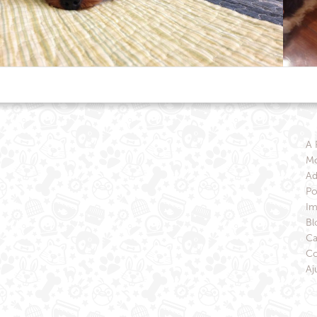
A 
Mo
Ad
Po
Im
Bl
Ca
Co
Aj