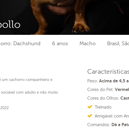
ollo
orro: Dachshund
6 anos
Macho
Brasil, S
Característica
r é um cachorro companheiro e
Peso:
Acima de 4,5 a
Cores do Pet:
Verme
 sociável com adulto e não muito
Cores do Olhos:
Cas
Treinado
 2022
Amigável com An
Comandos:
Dá a Pata