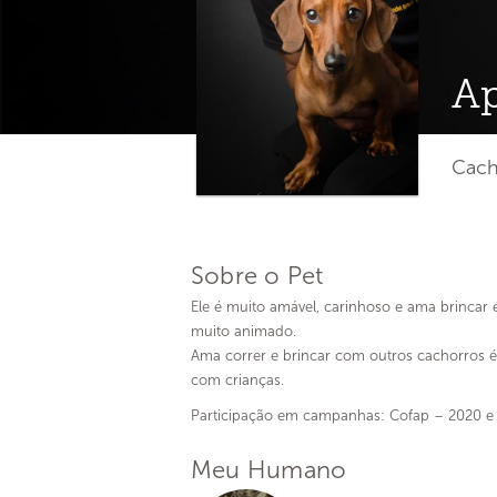
Ap
Cach
Sobre o Pet
Ele é muito amável, carinhoso e ama brinca
muito animado.
Ama correr e brincar com outros cachorros é
com crianças.
Participação em campanhas: Cofap – 2020 e
Meu Humano