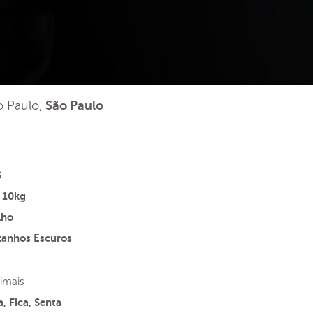
ão Paulo,
São Paulo
s
 10kg
lho
tanhos Escuros
imais
, Fica, Senta