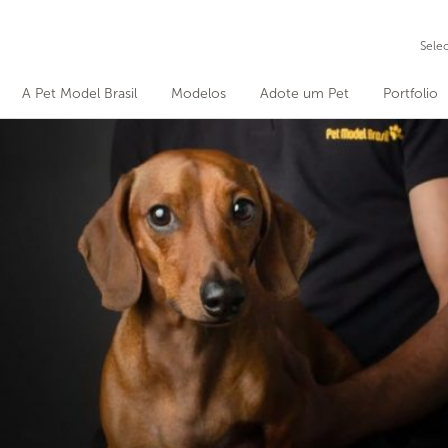
Sele
A Pet Model Brasil
Modelos
Adote um Pet
Portfolio