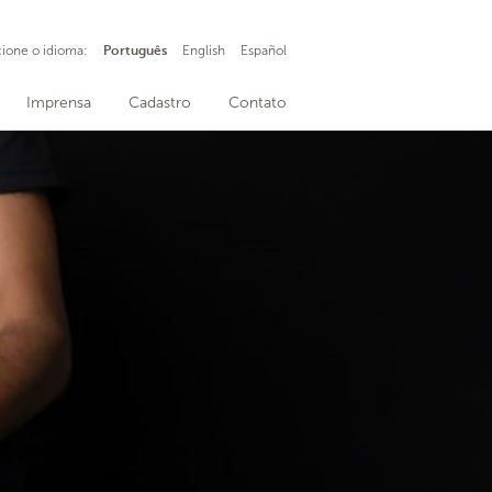
cione o idioma:
Português
English
Español
Imprensa
Cadastro
Contato