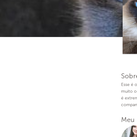
Sobr
Esse é 
muito o
é extre
companh
Meu