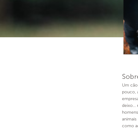
Sobr
Um cão 
pouco, 
empresa
deixo… 
homens 
animais
como ag