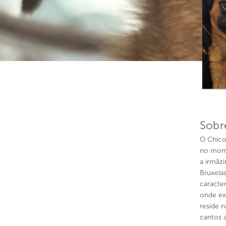
Sobr
O Chico
no mome
a irmãz
Bruxela
caracte
onde ex
reside 
cantos 