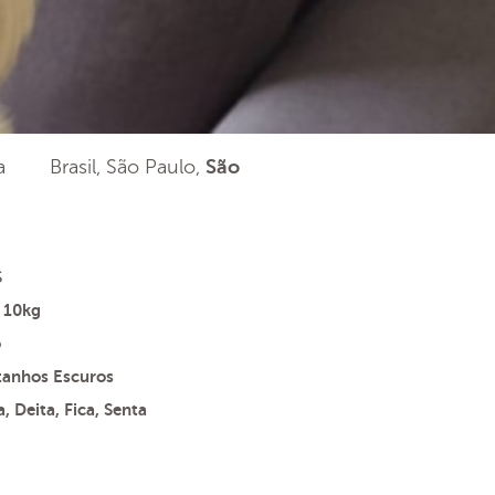
a
Brasil, São Paulo,
São
s
 10kg
o
tanhos Escuros
, Deita, Fica, Senta