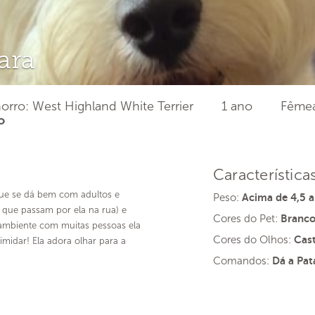
ara
orro: West Highland White Terrier
1 ano
Fême
o
Característica
 que se dá bem com adultos e
Peso:
Acima de 4,5 a
 que passam por ela na rua) e
Cores do Pet:
Branc
ambiente com muitas pessoas ela
Cores do Olhos:
Cas
imidar! Ela adora olhar para a
Comandos:
Dá a Pata