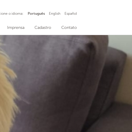
cione o idioma:
Português
English
Español
Imprensa
Cadastro
Contato