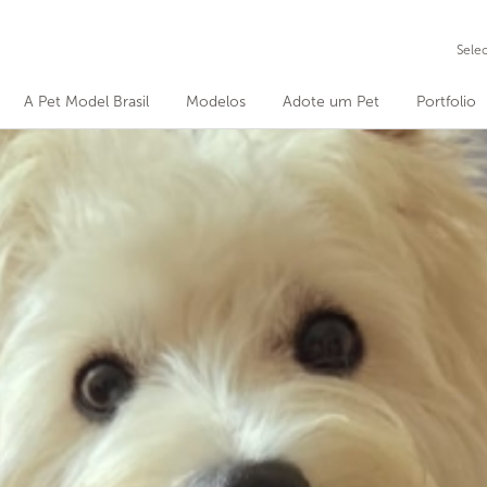
Sele
A Pet Model Brasil
Modelos
Adote um Pet
Portfolio