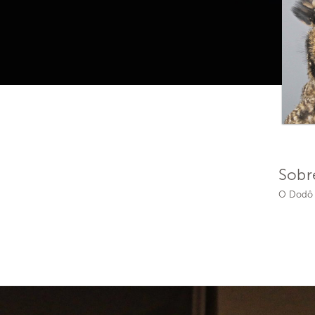
Sobr
O Dodô t