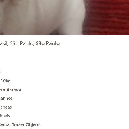
asil, São Paulo,
São Paulo
s
 10kg
 e Branco
tanhos
ianças
imais
enta, Trazer Objetos