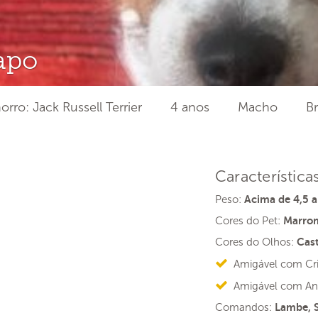
apo
rro: Jack Russell Terrier
4 anos
Macho
Br
Característica
Peso:
Acima de 4,5 a
Cores do Pet:
Marrom
Cores do Olhos:
Cas
Amigável com Cr
Amigável com An
Comandos:
Lambe, S