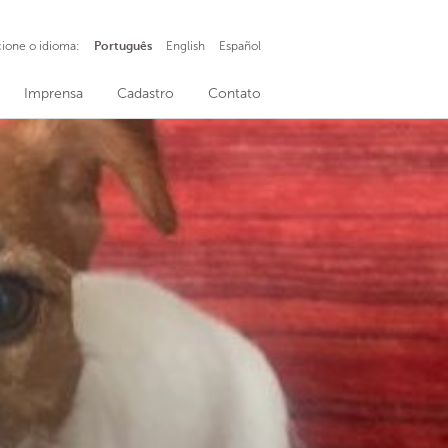
cione o idioma:
Português
English
Español
Imprensa
Cadastro
Contato