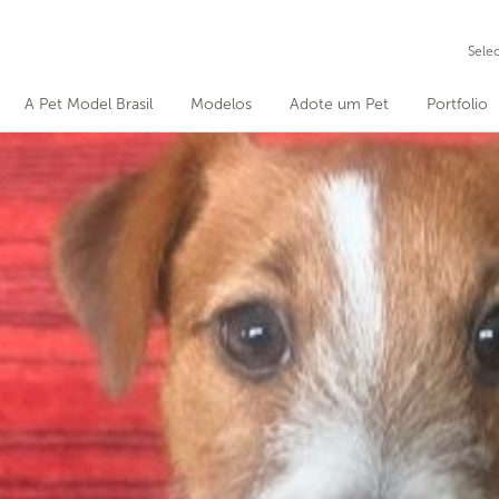
Sele
A Pet Model Brasil
Modelos
Adote um Pet
Portfolio