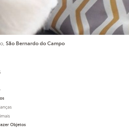
lo,
São Bernardo do Campo
s
o
os
ianças
imais
razer Objetos