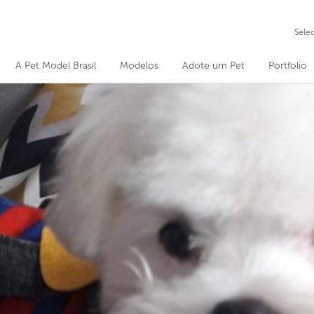
Sele
A Pet Model Brasil
Modelos
Adote um Pet
Portfolio