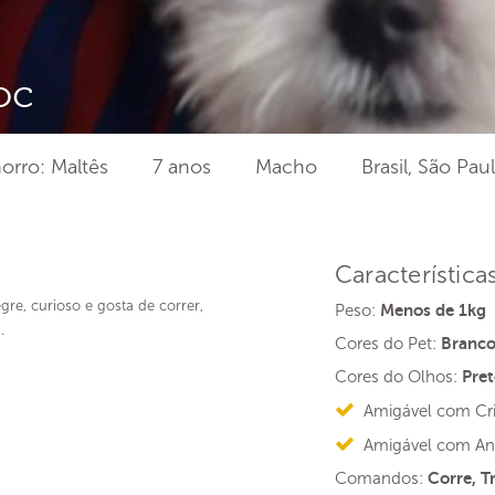
oc
orro: Maltês
7 anos
Macho
Brasil, São Pau
Característica
egre, curioso e gosta de correr,
Peso:
Menos de 1kg
.
Cores do Pet:
Branc
Cores do Olhos:
Pret
Amigável com Cr
Amigável com An
Comandos:
Corre, T