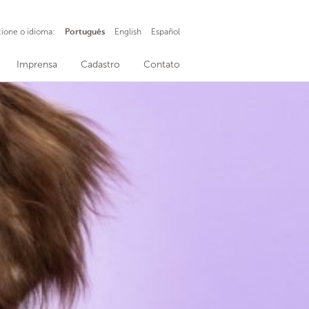
cione o idioma:
Português
English
Español
Imprensa
Cadastro
Contato