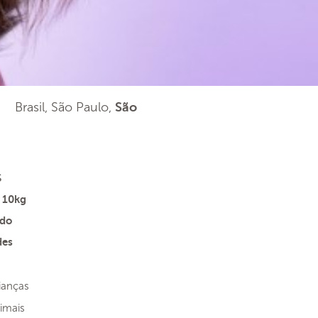
Brasil, São Paulo,
São
s
 10kg
ado
des
ianças
imais