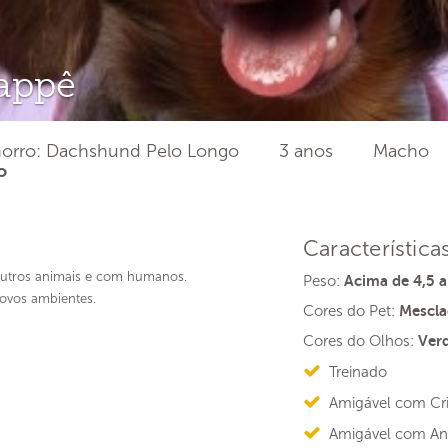
appê
orro: Dachshund Pelo Longo
3 anos
Macho
o
Característica
utros animais e com humanos.
Peso:
Acima de 4,5 a
novos ambientes.
Cores do Pet:
Mescl
Cores do Olhos:
Ver
Treinado
Amigável com Cr
Amigável com An