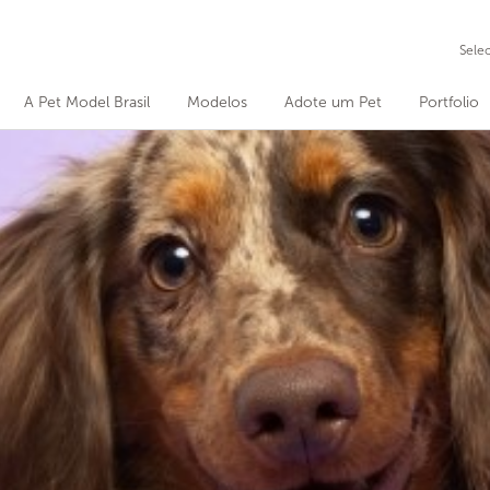
Sele
A Pet Model Brasil
Modelos
Adote um Pet
Portfolio