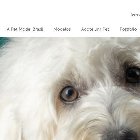
Sele
A Pet Model Brasil
Modelos
Adote um Pet
Portfolio