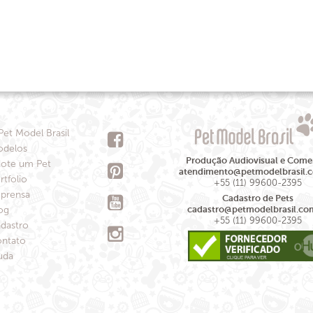
Pet Model Brasil
delos
Produção Audiovisual e Comer
ote um Pet
atendimento@petmodelbrasil.
rtfolio
+55 (11) 99600-2395
prensa
Cadastro de Pets
og
cadastro@petmodelbrasil.co
+55 (11) 99600-2395
dastro
ntato
uda