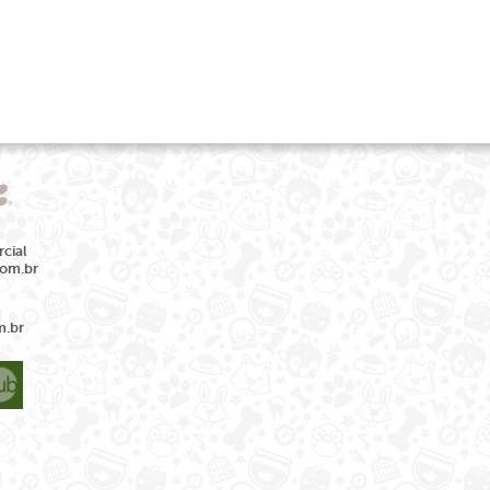
cial
com.br
m.br