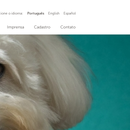
cione o idioma:
Português
English
Español
Imprensa
Cadastro
Contato