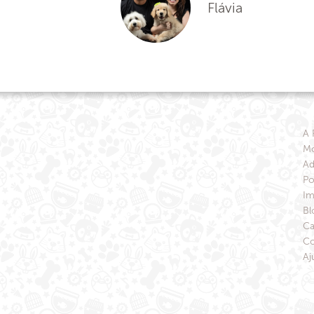
Flávia
A 
Mo
Ad
Po
Im
Bl
Ca
Co
Aj