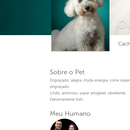
G
Cach
Sobre o Pet
Engraçado, alegre, muita energia, corre super
engraçado.
Lindo, amoroso, super amigável, obediente.
Extremamente fofo
Meu Humano