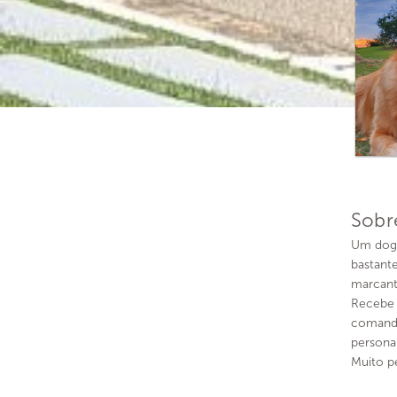
Sobr
Um dog 
bastant
marcant
Recebe 
comando
personal
Muito p