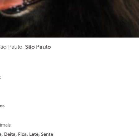
 São Paulo,
São Paulo
s
os
imais
, Deita, Fica, Late, Senta