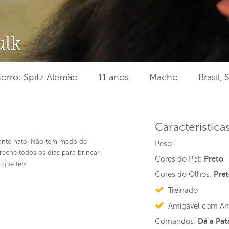
lk
orro: Spitz Alemão
11 anos
Macho
Brasil,
Característica
lante nato. Não tem medo de
Peso:
reche todos os dias para brincar
Cores do Pet:
Preto
 que tem.
Cores do Olhos:
Pret
Treinado
Amigável com An
Comandos:
Dá a Pata