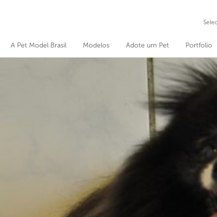
Sele
A Pet Model Brasil
Modelos
Adote um Pet
Portfolio