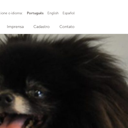
cione o idioma:
Português
English
Español
Imprensa
Cadastro
Contato