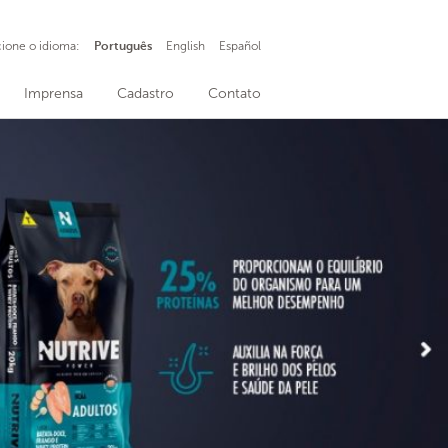
cione o idioma:
Português
English
Español
Imprensa
Cadastro
Contato