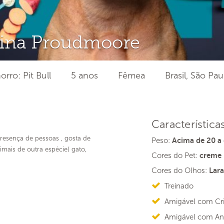
ina Proudmoore
rro: Pit Bull
5 anos
Fêmea
Brasil, São Pau
Característica
resença de pessoas , gosta de
Peso:
Acima de 20 a
imais de outra espécie( gato,
Cores do Pet:
creme
Cores do Olhos:
Lara
Treinado
Amigável com Cr
Amigável com An