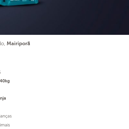
lo,
Mairiporã
s
 40kg
nja
ianças
imais