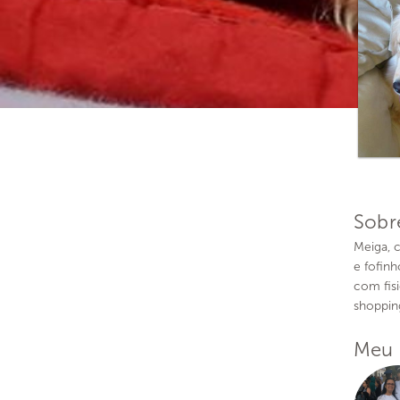
Sobr
Meiga, 
e fofinh
com fisi
shopping
Meu