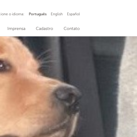
cione o idioma:
Português
English
Español
Imprensa
Cadastro
Contato