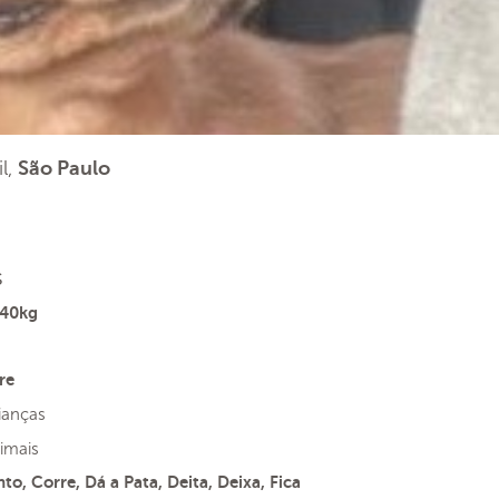
il,
São Paulo
s
 40kg
re
ianças
imais
to, Corre, Dá a Pata, Deita, Deixa, Fica