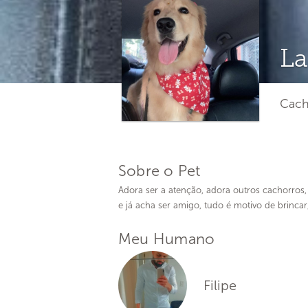
La
Cach
Sobre o Pet
Adora ser a atenção, adora outros cachorros,
e já acha ser amigo, tudo é motivo de brincar
Meu Humano
Filipe