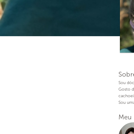
Sobr
Sou dóci
Gosto de
cachoei
Sou uma 
Meu