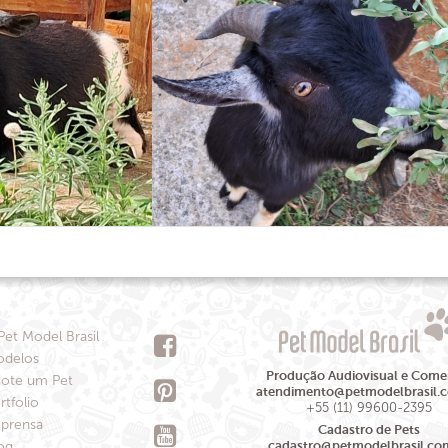
Pet Model Brasil
delos
Produção Audiovisual e Comer
ote um Pet
atendimento@petmodelbrasil.
rtfolio
+55 (11) 99600-2395
prensa
Cadastro de Pets
og
cadastro@petmodelbrasil.co