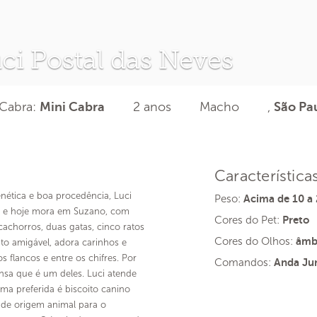
ci Postal das Neves
 Cabra:
2 anos
Macho
,
Mini Cabra
São Pa
Característica
nética e boa procedência, Luci
Peso:
Acima de 10 a
, e hoje mora em Suzano, com
Cores do Pet:
Preto
achorros, duas gatas, cinco ratos
Cores do Olhos:
âmb
ito amigável, adora carinhos e
 flancos e entre os chifres. Por
Comandos:
Anda Jun
nsa que é um deles. Luci atende
ma preferida é biscoito canino
 de origem animal para o