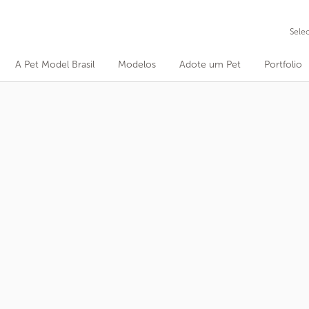
Sele
A Pet Model Brasil
Modelos
Adote um Pet
Portfolio