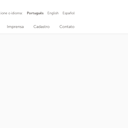
cione o idioma:
Português
English
Español
Imprensa
Cadastro
Contato