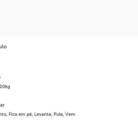
ulo
s
 20kg
ar
to, Fica em pé, Levanta, Pula, Vem