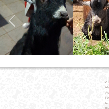
A 
Mo
Ad
Po
Im
Bl