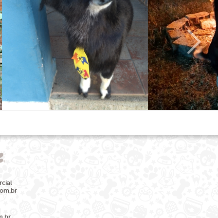
cial
com.br
m.br