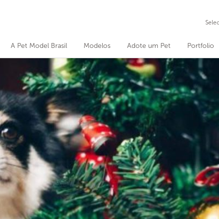
Sele
A Pet Model Brasil
Modelos
Adote um Pet
Portfolio