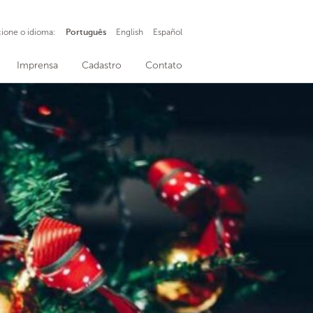
cione o idioma:
Português
English
Español
Imprensa
Cadastro
Contato