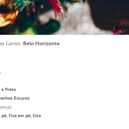
nas Gerais,
Belo Horizonte
s
 e Preto
tanhos Escuros
ianças
pé, Fica em pé, Gira