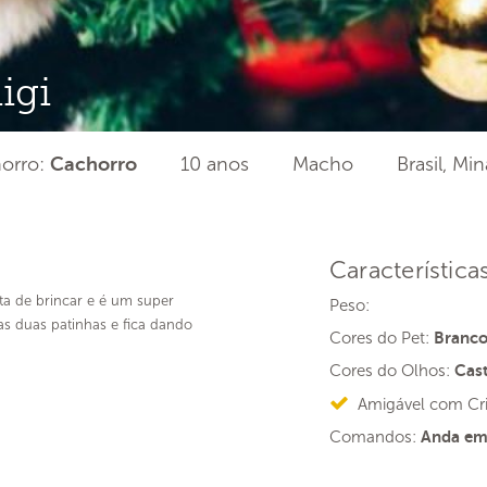
igi
orro:
10 anos
Macho
Brasil, Mi
Cachorro
Característica
ta de brincar e é um super
Peso:
 duas patinhas e fica dando
Cores do Pet:
Branco
Cores do Olhos:
Cas
Amigável com Cr
Comandos:
Anda em 