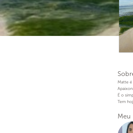
Sobr
Matte é 
Apaixon
É o sim
Tem hoj
Meu