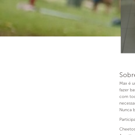
Sobr
Max é u
fazer ba
com tod
necessa
Nunca br
Partici
Cheeto