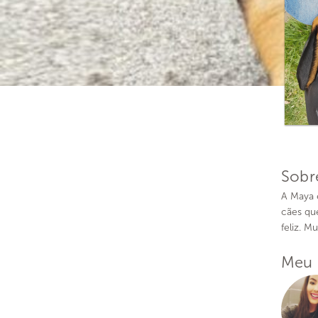
Sobr
A Maya 
cães qu
feliz. M
Meu