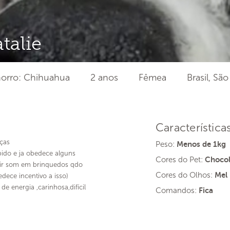
talie
orro: Chihuahua
2 anos
Fêmea
Brasil, Sã
Característica
ças
Peso:
Menos de 1kg
pido e ja obedece alguns
Cores do Pet:
Chocol
zir som em brinquedos qdo
Cores do Olhos:
Mel
edece incentivo a isso)
de energia ,carinhosa,difícil
Comandos:
Fica