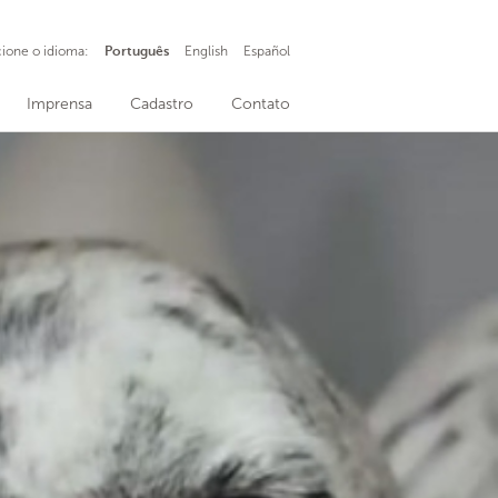
cione o idioma:
Português
English
Español
Imprensa
Cadastro
Contato