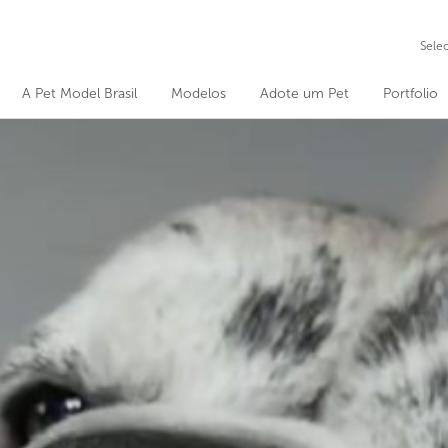
Sele
A Pet Model Brasil
Modelos
Adote um Pet
Portfolio