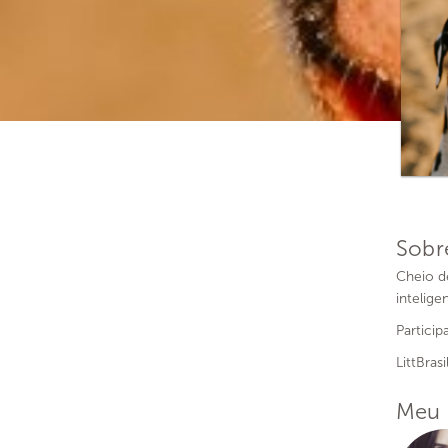
Sobr
Cheio d
intelige
Partici
LittBras
Meu