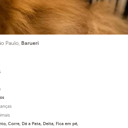
São Paulo,
Barueri
s
a
os
ianças
imais
to, Corre, Dá a Pata, Deita, Fica em pé,