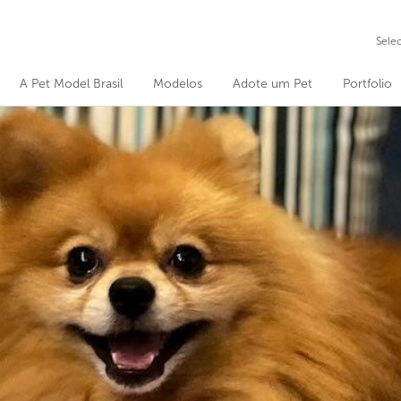
Sele
A Pet Model Brasil
Modelos
Adote um Pet
Portfolio