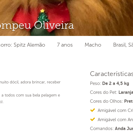
mpeu Oliveira
orro: Spitz Alemão
7 anos
Macho
Brasil, 
Característica
ito dócil, adora brincar, receber
Peso:
De 2 a 4,5 kg
Cores do Pet:
Laranj
a a todos com sua bela pelagem e
Cores do Olhos:
Pret
).
Amigável com Cr
Amigável com An
Comandos:
Anda Jun