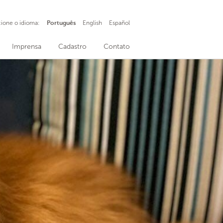
cione o idioma:
Português
English
Español
Imprensa
Cadastro
Contato