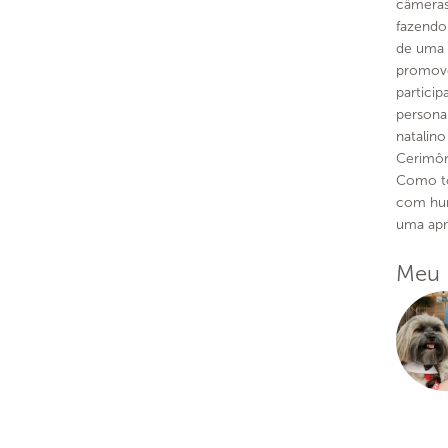
câmeras
fazendo
de uma 
promove
particip
persona
natalin
Cerimôn
Como to
com hum
uma apr
Meu