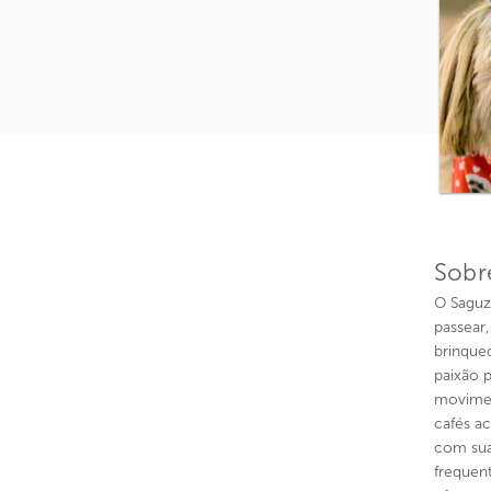
Sobr
O Saguz
passear
brinqued
paixão p
movimen
cafés a
com sua
frequen