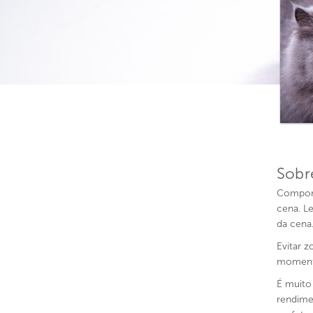
Sobr
Comport
cena. L
da cena
Evitar 
moment
É muito
rendime