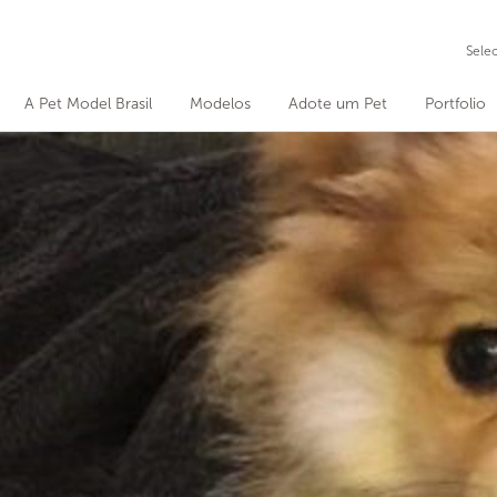
Sele
A Pet Model Brasil
Modelos
Adote um Pet
Portfolio