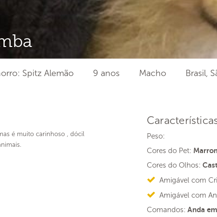
imba
orro: Spitz Alemão
9 anos
Macho
Brasil, 
Característica
as é muito carinhoso , dócil
Peso:
animais.
Cores do Pet:
Marrom
Cores do Olhos:
Cas
Amigável com Cr
Amigável com An
Comandos:
Anda em 