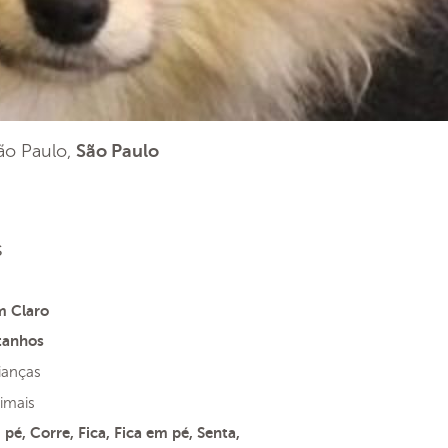
São Paulo,
São Paulo
s
 Claro
tanhos
ianças
imais
pé, Corre, Fica, Fica em pé, Senta,