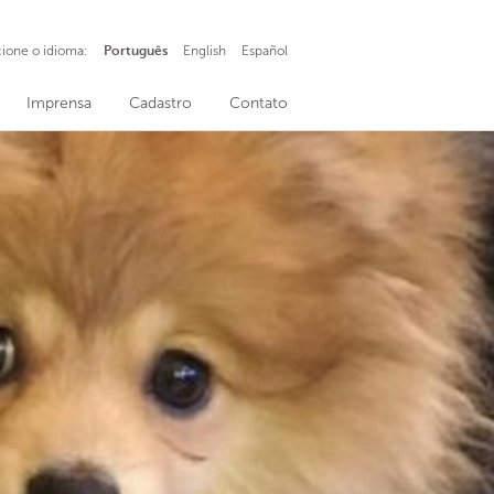
cione o idioma:
Português
English
Español
Imprensa
Cadastro
Contato