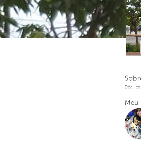
Sobr
Dócil co
Meu